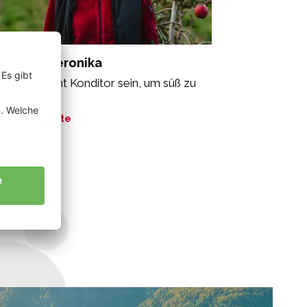
ppeiner Veronika
n muss nicht Konditor sein, um süß zu
en.“
ne Geschichte