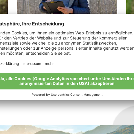
Graiss Wolfgang
Ta
nn
„Bio ist mein Paradies auf Erden.“
„Ma
leb
Meine Geschichte
Mei
Alle Bio-Bauern im Überblick