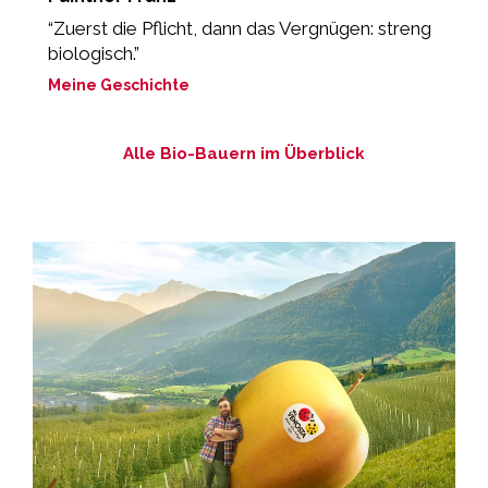
“Zuerst die Pflicht, dann das Vergnügen: streng
“
biologisch.”
M
Meine Geschichte
Alle Bio-Bauern im Überblick