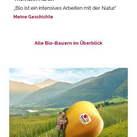
„Bio ist ein intensives Arbeiten mit der Natur.“
„
M
Meine Geschichte
M
Alle Bio-Bauern im Überblick