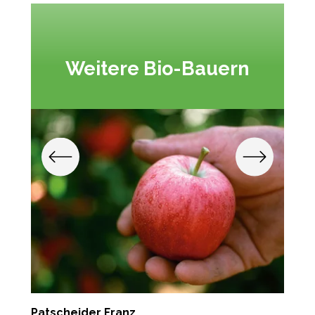
Weitere Bio-Bauern
Patscheider Franz
G