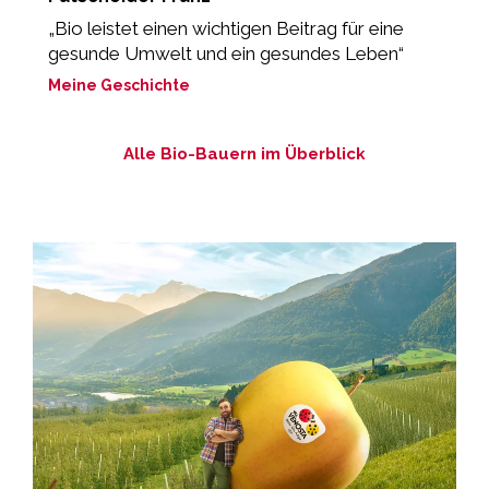
„Bio leistet einen wichtigen Beitrag für eine
„
gesunde Umwelt und ein gesundes Leben“
b
Meine Geschichte
M
Alle Bio-Bauern im Überblick