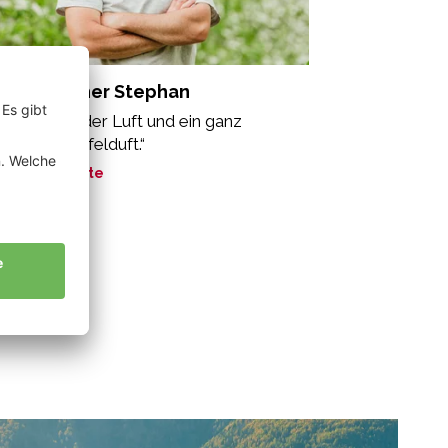
chenmacher Stephan
sik liegt in der Luft und ein ganz
onderer Apfelduft.“
ne Geschichte