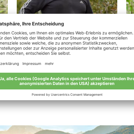
Telser Roman
Re
“Bioäpfel sind meine wahre Inspiration.“
„Mu
bes
Meine Geschichte
Mei
Alle Bio-Bauern im Überblick