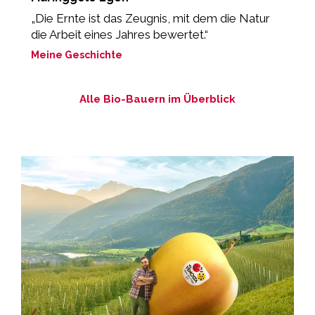
„Die Ernte ist das Zeugnis, mit dem die Natur
„
die Arbeit eines Jahres bewertet.“
L
Meine Geschichte
M
Alle Bio-Bauern im Überblick