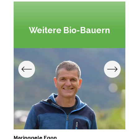
Weitere Bio-Bauern
Maringgele Egon
F