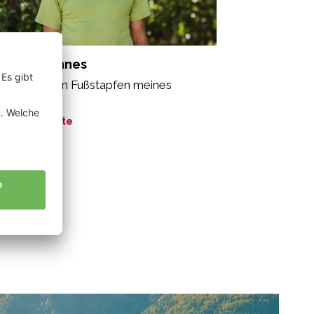
rfer Johannes
ücklich in den Fußstapfen meines
fessors.“
ne Geschichte