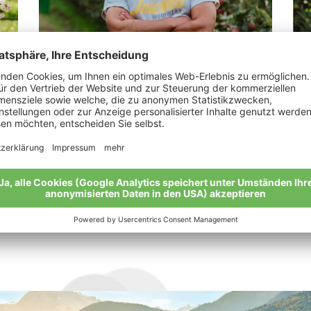
Kuppelwieser Simon
Go
„Nur viele Fragen bringen viele Antworten.“
„Gl
Pro
Meine Geschichte
Mei
Alle Bio-Bauern im Überblick