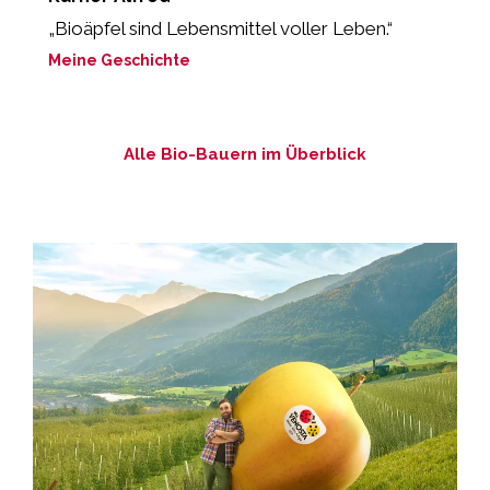
„Bioäpfel sind Lebensmittel voller Leben.“
„
Meine Geschichte
M
Alle Bio-Bauern im Überblick