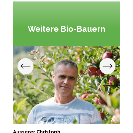
Weitere Bio-Bauern
Ausserer Christoph
S