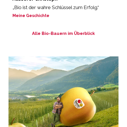
„Bio ist der wahre Schlüssel zum Erfolg.“
“
Meine Geschichte
M
Alle Bio-Bauern im Überblick