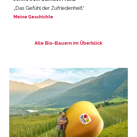
„Das Gefühl der Zufriedenheit.“
„
Meine Geschichte
M
Alle Bio-Bauern im Überblick