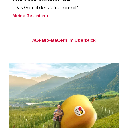
„Das Gefühl der Zufriedenheit.“
“
L
Meine Geschichte
M
Alle Bio-Bauern im Überblick