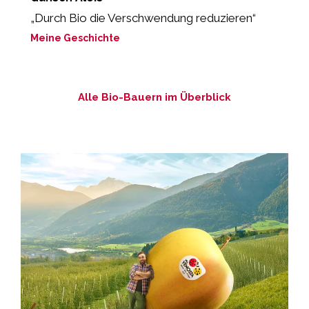
„Durch Bio die Verschwendung reduzieren“
„
g
Meine Geschichte
M
Alle Bio-Bauern im Überblick