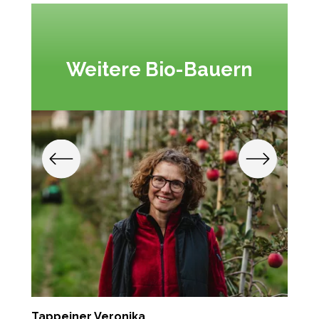
Weitere Bio-Bauern
Tappeiner Veronika
G