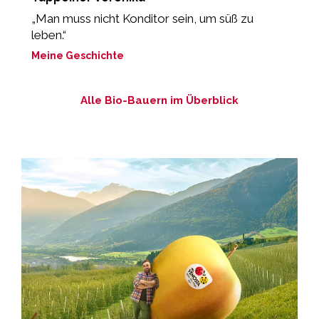
„Man muss nicht Konditor sein, um süß zu
„
leben.“
M
Meine Geschichte
Alle Bio-Bauern im Überblick