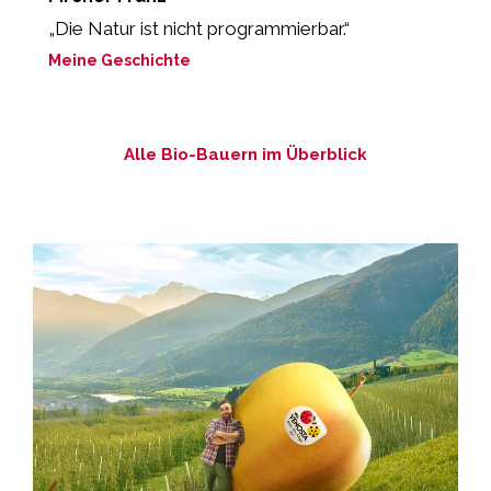
„Die Natur ist nicht programmierbar.“
„
Meine Geschichte
M
Alle Bio-Bauern im Überblick