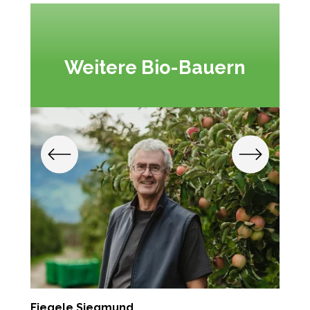
Weitere Bio-Bauern
Fiegele Siegmund
G