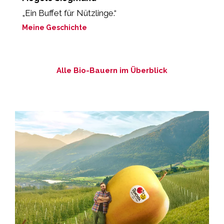
„Ein Buffet für Nützlinge.“
„
b
Meine Geschichte
M
Alle Bio-Bauern im Überblick