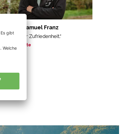
nnewein Samuel Franz
s Gefühl der Zufriedenheit.“
ne Geschichte