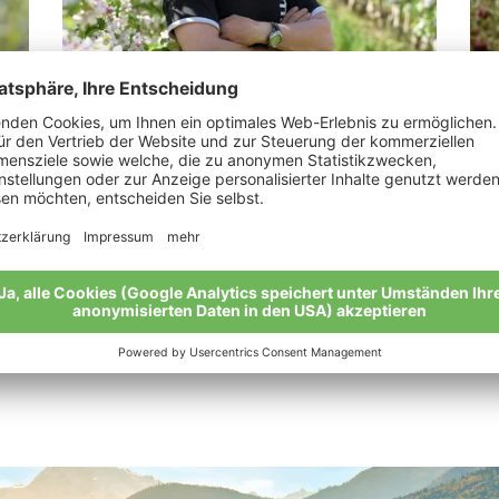
Weiss Josef
Je
„Bio-Äpfel sind das beste Produkt der
„Da
Natur.“
Mei
Meine Geschichte
Alle Bio-Bauern im Überblick