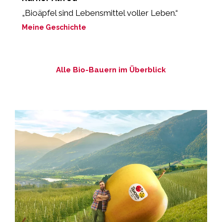
„Bioäpfel sind Lebensmittel voller Leben.“
„
Meine Geschichte
M
Alle Bio-Bauern im Überblick