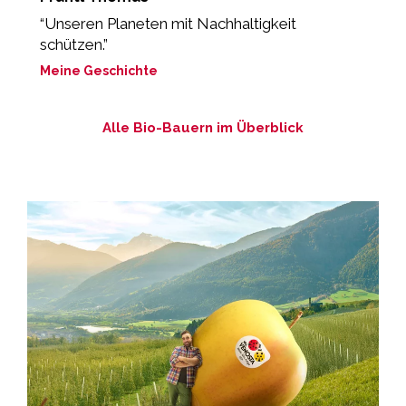
“Unseren Planeten mit Nachhaltigkeit
„
schützen.”
M
Meine Geschichte
Alle Bio-Bauern im Überblick