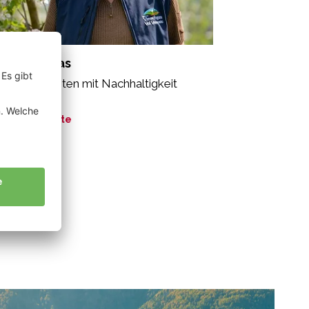
antl Thomas
seren Planeten mit Nachhaltigkeit
ützen.”
ne Geschichte