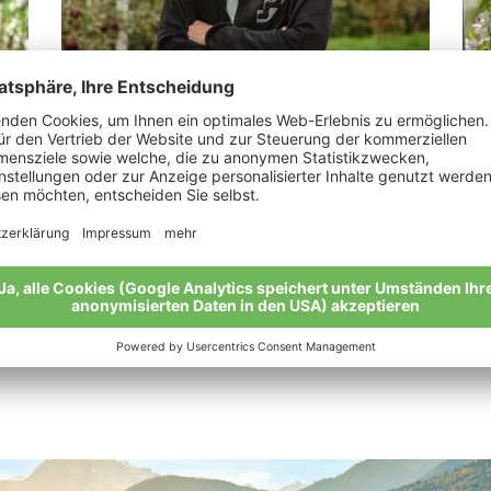
Jennewein Samuel Franz
Pr
„Das Gefühl der Zufriedenheit.“
“Un
sch
Meine Geschichte
Mei
Alle Bio-Bauern im Überblick