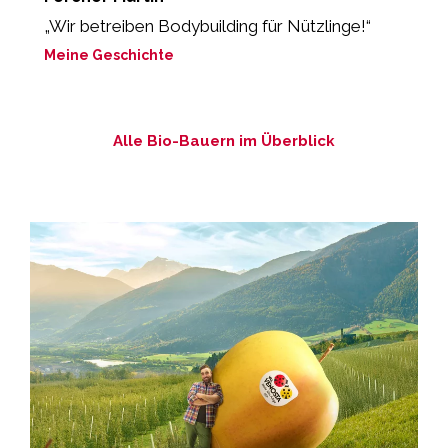
„Wir betreiben Bodybuilding für Nützlinge!“
“
Meine Geschichte
M
Alle Bio-Bauern im Überblick