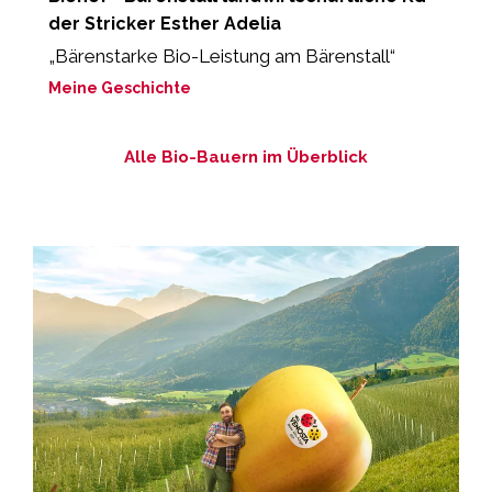
der Stricker Esther Adelia
„
d
„Bärenstarke Bio-Leistung am Bärenstall“
M
Meine Geschichte
Alle Bio-Bauern im Überblick