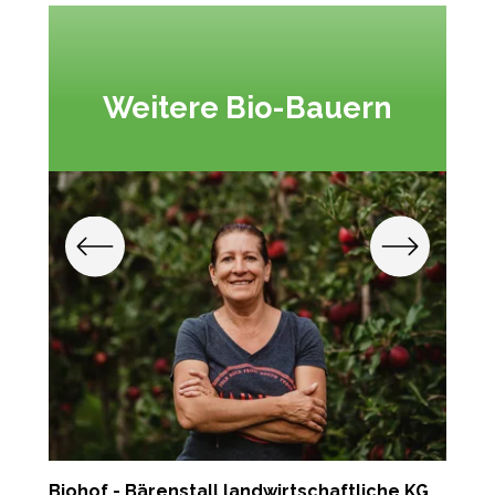
Weitere Bio-Bauern
Biohof - Bärenstall landwirtschaftliche KG
P