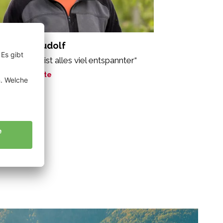
chmann Rudolf
 Bio-Anbau ist alles viel entspannter“
ne Geschichte