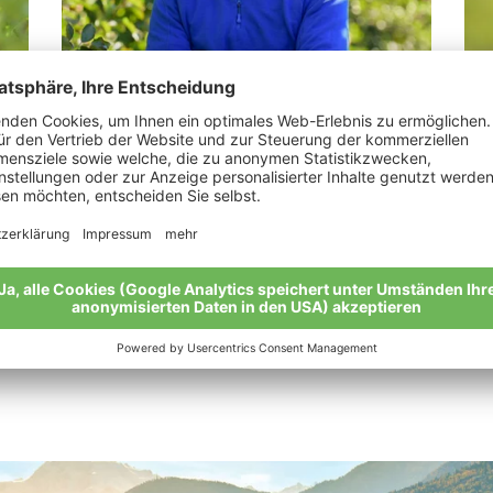
LesinaDebiasi Martin
Ba
„Von Gutem kommt Gutes: Bio ist eine
„Im
ganzheitliche Philosophie.“
Mei
Meine Geschichte
Alle Bio-Bauern im Überblick