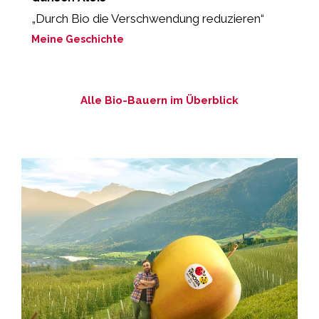
„Durch Bio die Verschwendung reduzieren“
„
g
Meine Geschichte
M
Alle Bio-Bauern im Überblick