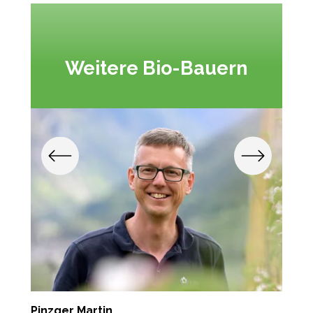
Weitere Bio-Bauern
Pinzger Martin
M