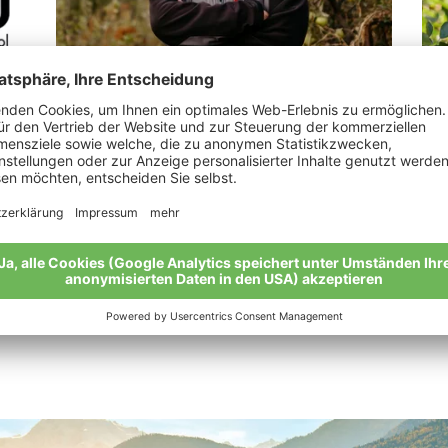
Tappeiner Elisabeth
Le
„Wieder zurück zu den Wurzeln mit Äpfeln
„Vo
und Gemüse.“
gan
Meine Geschichte
Mei
Alle Bio-Bauern im Überblick