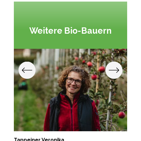
Weitere Bio-Bauern
Tappeiner Veronika
K