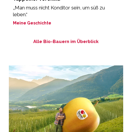
„Man muss nicht Konditor sein, um süß zu
„
leben.“
m
Meine Geschichte
M
Alle Bio-Bauern im Überblick