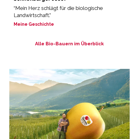
“Mein Herz schlägt für die biologische
„
Landwirtschaft.”
M
Meine Geschichte
Alle Bio-Bauern im Überblick