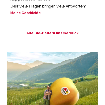
„Nur viele Fragen bringen viele Antworten.“
„
Meine Geschichte
M
Alle Bio-Bauern im Überblick