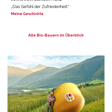
„Das Gefühl der Zufriedenheit.“
“E
Meine Geschichte
M
Alle Bio-Bauern im Überblick