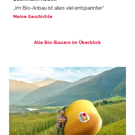
„Im Bio-Anbau ist alles viel entspannter“
„
g
Meine Geschichte
M
Alle Bio-Bauern im Überblick