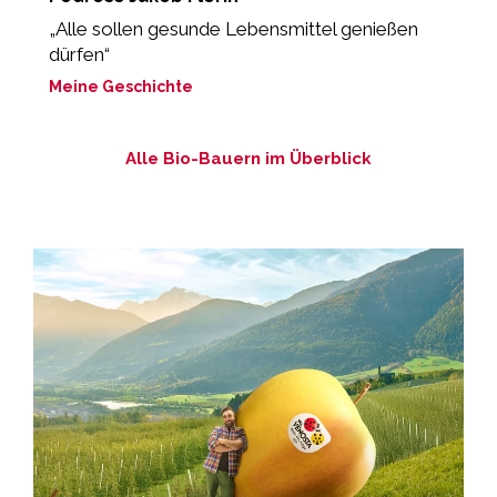
d
„Alle sollen gesunde Lebensmittel genießen
dürfen“
„
Meine Geschichte
M
Alle Bio-Bauern im Überblick