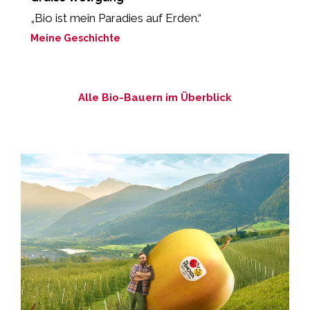
„Bio ist mein Paradies auf Erden.“
„
m
Meine Geschichte
M
Alle Bio-Bauern im Überblick