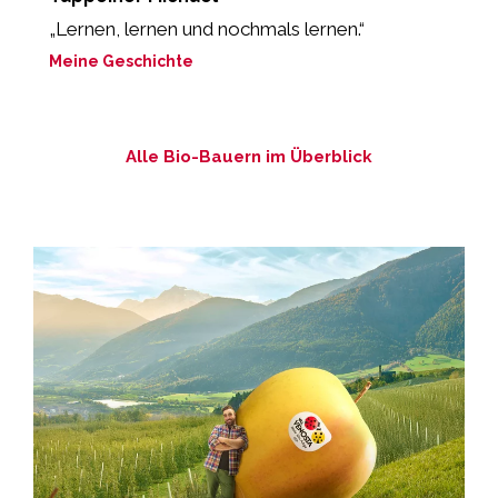
„Lernen, lernen und nochmals lernen.“
„
b
Meine Geschichte
M
Alle Bio-Bauern im Überblick