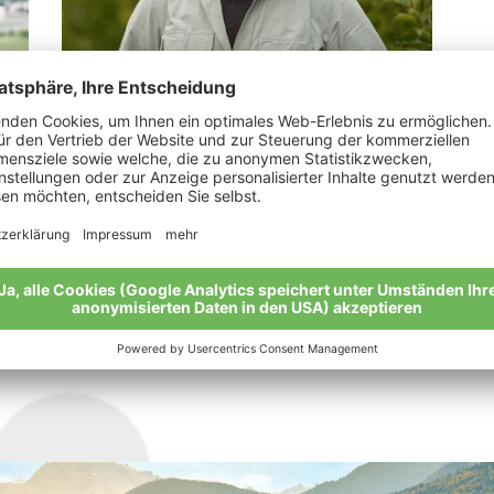
Tapfer Erhart
Pe
“Die Natur spricht zu uns und wir müssen ihr
Mei
zuhören.“
Meine Geschichte
Alle Bio-Bauern im Überblick