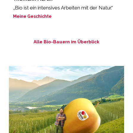
„Bio ist ein intensives Arbeiten mit der Natur.“
„
Meine Geschichte
M
Alle Bio-Bauern im Überblick