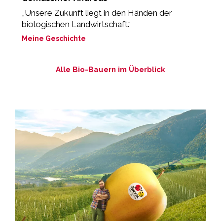
„Unsere Zukunft liegt in den Händen der
„
biologischen Landwirtschaft.“
g
Meine Geschichte
M
Alle Bio-Bauern im Überblick