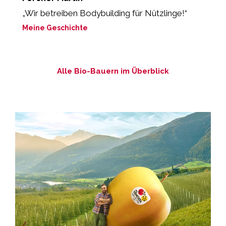
„Wir betreiben Bodybuilding für Nützlinge!“
“
Meine Geschichte
M
Alle Bio-Bauern im Überblick