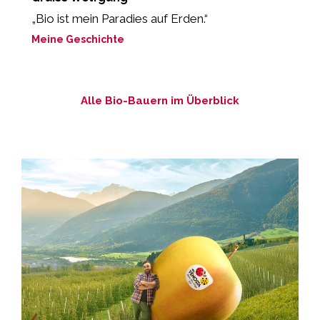
„Bio ist mein Paradies auf Erden.“
„
m
Meine Geschichte
M
Alle Bio-Bauern im Überblick