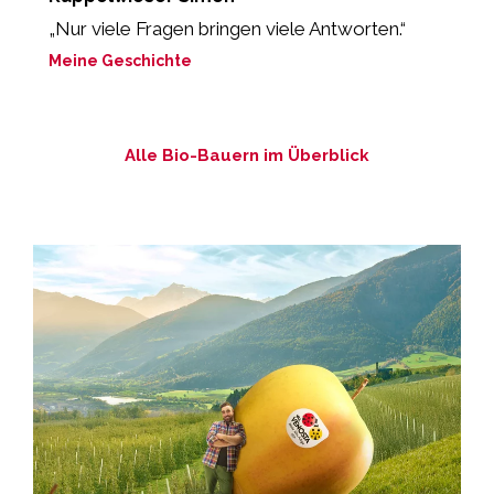
„Nur viele Fragen bringen viele Antworten.“
„
P
Meine Geschichte
M
Alle Bio-Bauern im Überblick