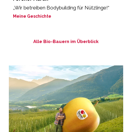
„Wir betreiben Bodybuilding für Nützlinge!“
“
Meine Geschichte
M
Alle Bio-Bauern im Überblick