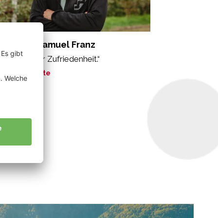
nnewein Samuel Franz
s Gefühl der Zufriedenheit.“
ne Geschichte