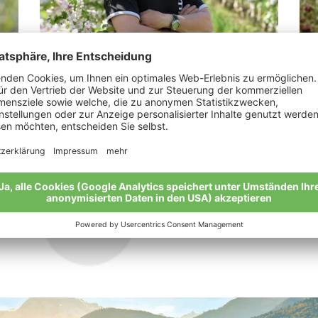
Weiss Josef
Je
„Bio-Äpfel sind das beste Produkt der
„Da
Natur.“
Mei
Meine Geschichte
Alle Bio-Bauern im Überblick