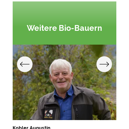
Weitere Bio-Bauern
Kobler Augustin
T