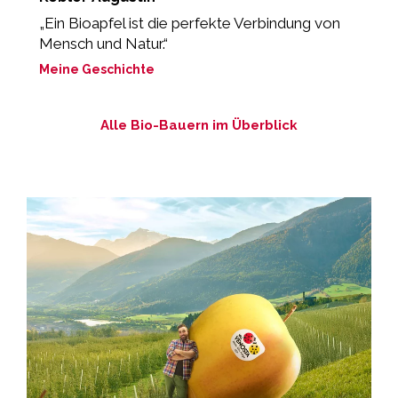
„Ein Bioapfel ist die perfekte Verbindung von
„
Mensch und Natur.“
M
Meine Geschichte
Alle Bio-Bauern im Überblick