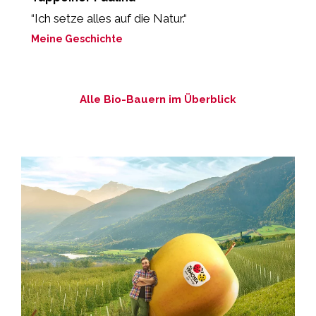
r
“Ich setze alles auf die Natur.“
„
Meine Geschichte
M
Alle Bio-Bauern im Überblick