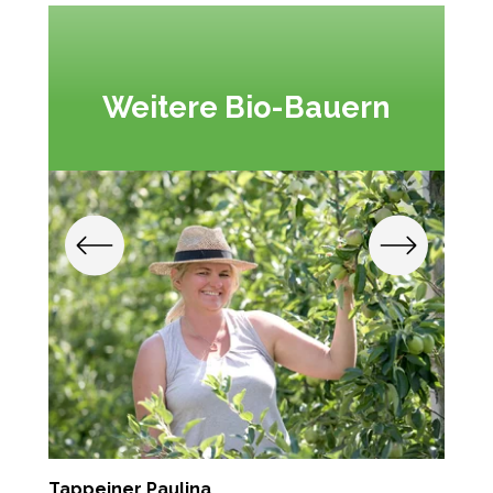
Weitere Bio-Bauern
Tappeiner Paulina
P