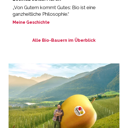
d
„Von Gutem kommt Gutes: Bio ist eine
M
ganzheitliche Philosophie.“
Meine Geschichte
Alle Bio-Bauern im Überblick