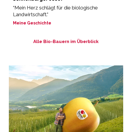
“Mein Herz schlägt für die biologische
„
Landwirtschaft.”
M
Meine Geschichte
Alle Bio-Bauern im Überblick