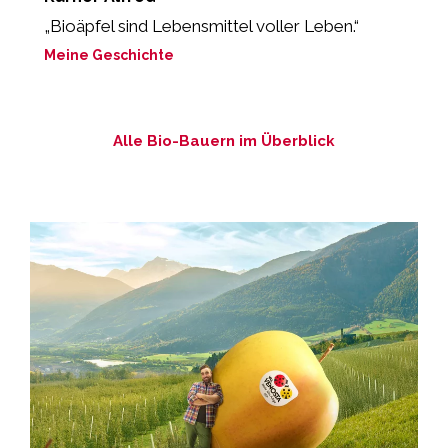
„Bioäpfel sind Lebensmittel voller Leben.“
„
Meine Geschichte
M
Alle Bio-Bauern im Überblick