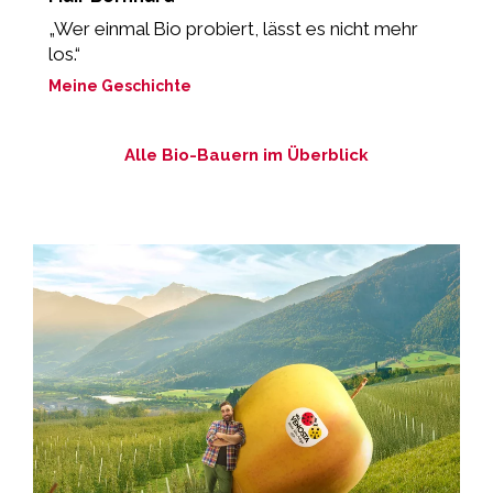
„Wer einmal Bio probiert, lässt es nicht mehr
“
los.“
M
Meine Geschichte
Alle Bio-Bauern im Überblick