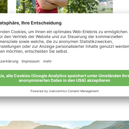
Hueber Gottlieb Alois
Pe
ihr
„Bio ist der Spiegel einer guten Seele“
Mei
Meine Geschichte
Alle Bio-Bauern im Überblick