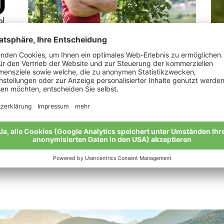
Hueber Gottlieb Alois
Ta
„Bio ist der Spiegel einer guten Seele“
“Di
zuh
Meine Geschichte
Mei
Alle Bio-Bauern im Überblick