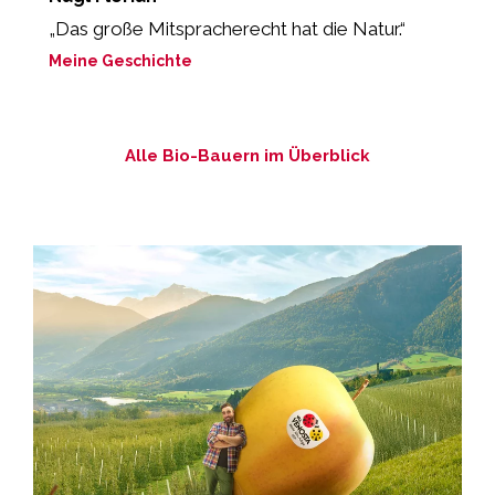
„Das große Mitspracherecht hat die Natur.“
„
Meine Geschichte
M
Alle Bio-Bauern im Überblick